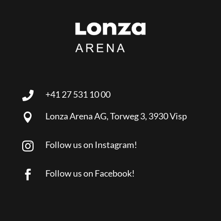
+41 27 531 10 00

Lonza Arena AG, Torweg 3, 3930 Visp

Follow us on Instagram!

Follow us on Facebook!
