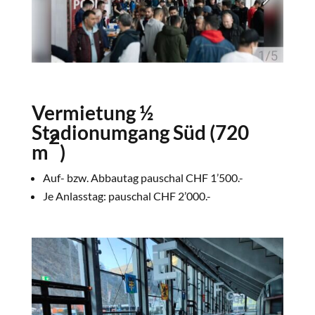
Vermietung ½
Stadionumgang Süd (720
2
m
)
Auf- bzw. Abbautag pauschal CHF 1’500.-
Je Anlasstag: pauschal CHF 2’000.-