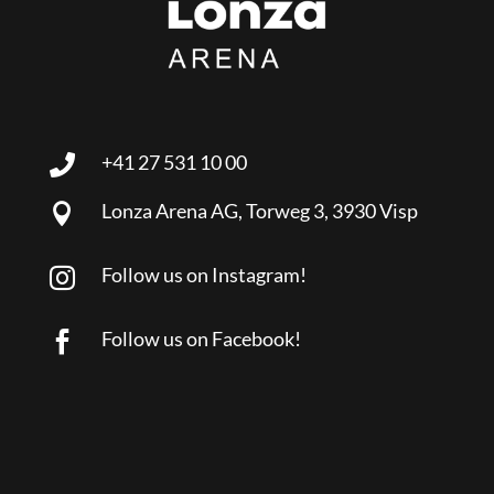
+41 27 531 10 00

Lonza Arena AG, Torweg 3, 3930 Visp

Follow us on Instagram!

Follow us on Facebook!
