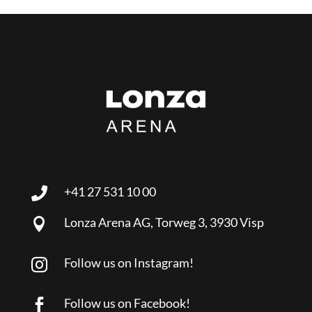
+41 27 531 10 00

Lonza Arena AG, Torweg 3, 3930 Visp

Follow us on Instagram!

Follow us on Facebook!
