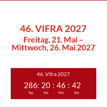
46. VIFRA 2027
Freitag, 21. Mai –
Mittwoch, 26. Mai 2027
46. Vifra 2027
286
:
20
:
46
:
41
Tag
Std
Min
Sek