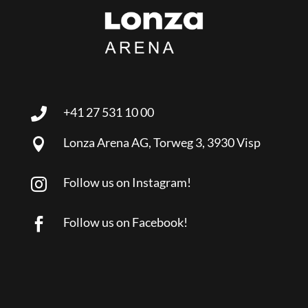
+41 27 531 10 00

Lonza Arena AG, Torweg 3, 3930 Visp

Follow us on Instagram!

Follow us on Facebook!
