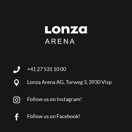
+41 27 531 10 00

Lonza Arena AG, Torweg 3, 3930 Visp

Follow us on Instagram!

Follow us on Facebook!
