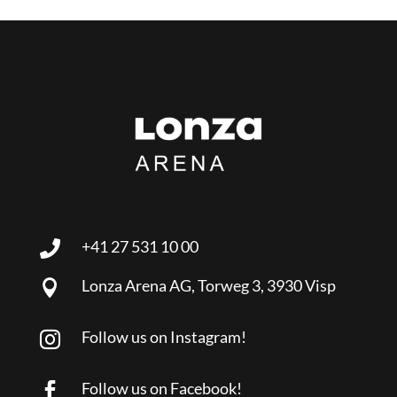
+41 27 531 10 00

Lonza Arena AG, Torweg 3, 3930 Visp

Follow us on Instagram!

Follow us on Facebook!
